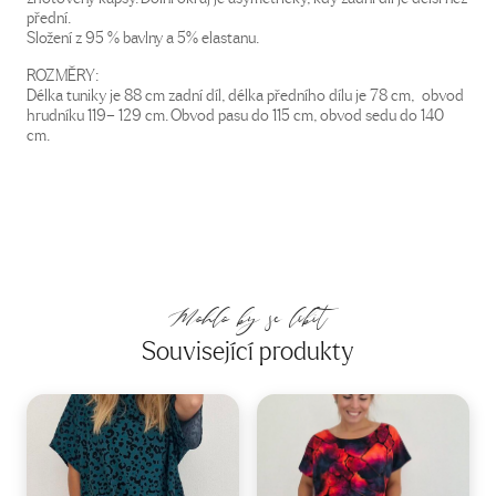
přední.
Složení z 95 % bavlny a 5% elastanu.
ROZMĚRY:
Délka tuniky je 88 cm zadní díl, délka předního dílu je 78 cm, obvod
hrudníku 119– 129 cm. Obvod pasu do 115 cm, obvod sedu do 140
cm.
Mohlo by se líbit
Související produkty