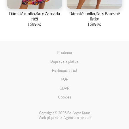
Velikost:
44-50
Velikost:
44-50
Dámské tuniko/šaty Zahrada
Dámské tuniko/šaty Barevné
růží
lístky
Zobrazit produkt
1 599
Kč
Zobrazit produkt
1 599
Kč
Prodejna
Doprava a platba
Reklamační řád
VOP
GDPR
Cookies
Copyright
2026 Bc. Aneta Kraus
©
Web připravila
Agentura maveb