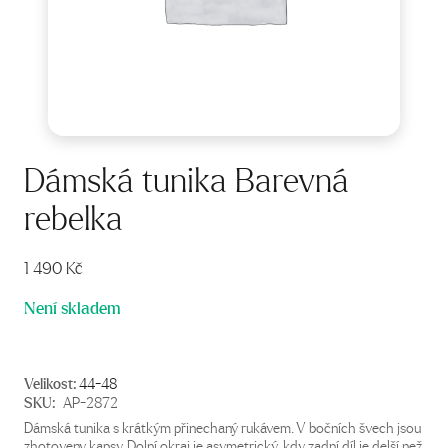
Dámská tunika Barevná
rebelka
1 490
Kč
Není skladem
Velikost:
44-48
SKU:
AP-2872
Dámská tunika s krátkým přinechaný rukávem. V bočních švech jsou
zhotoveny kapsy. Dolní okraj je asymetrický, kdy zadní díl je delší než