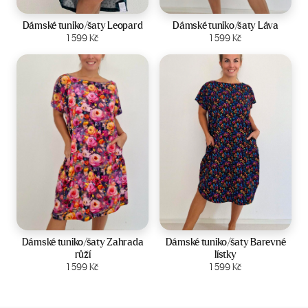
Velikost:
Velikost:
Dámské tuniko/šaty Leopard
Dámské tuniko/šaty Láva
Zobrazit produkt
1 599
Kč
Zobrazit produkt
1 599
Kč
Velikost:
44-50
Velikost:
44-50
Dámské tuniko/šaty Zahrada
Dámské tuniko/šaty Barevné
růží
lístky
Zobrazit produkt
1 599
Kč
Zobrazit produkt
1 599
Kč