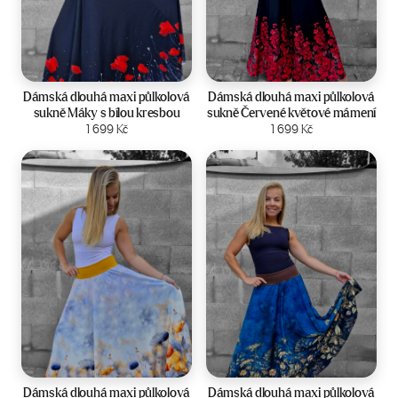
Velikost:
36-44
Velikost:
34-44
Dámská dlouhá maxi půlkolová
Dámská dlouhá maxi půlkolová
sukně Máky s bílou kresbou
sukně Červené květové mámení
Zobrazit produkt
1 699
Kč
Zobrazit produkt
1 699
Kč
Velikost:
36-42
Velikost:
36-44
Dámská dlouhá maxi půlkolová
Dámská dlouhá maxi půlkolová