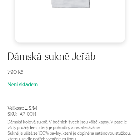
Dámská sukně Jeřáb
790
Kč
Není skladem
Velikost:
L
,
S/M
SKU:
AP-0014
Dámská kolová sukně. V bočních švech jsou všité kapsy. V pase je
všitý pružný lem, který je pohodlný a nezařezává se.
Sukně je ušitá ze 100% bavlny, která je doplněna saténovou stužkou,
kterou lze dle potřeb vyměnit za jinou.