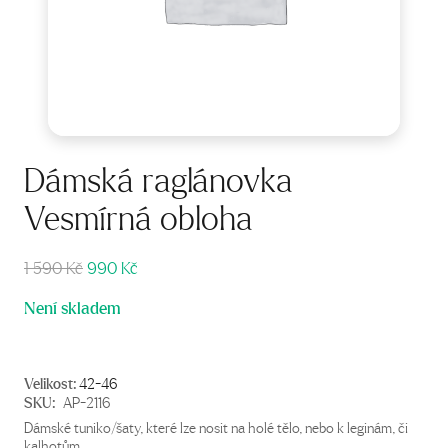
Dámská raglánovka
Vesmírná obloha
Původní
Aktuální
1 590
Kč
990
Kč
cena
cena
Není skladem
byla:
je:
1
990 Kč.
590 Kč.
Velikost:
42-46
SKU:
AP-2116
Dámské tuniko/šaty, které lze nosit na holé tělo, nebo k leginám, či
kalhotům.