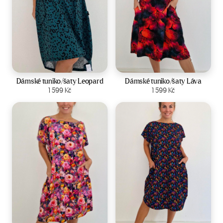
Velikost:
44-50
Velikost:
44-50
Dámské tuniko/šaty Leopard
Dámské tuniko/šaty Láva
Zobrazit produkt
1 599
Kč
Zobrazit produkt
1 599
Kč
Velikost:
44-50
Velikost:
44-50