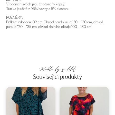
V bočních švech jsou zhotoveny kapsy.
Tunika je ušitá z 95% bavlny a 5% elastanu.
ROZMĚRY:
Délka tuniky cca 102 cm. Obvod hrudníku je 120 – 130 cm, obvod
pasu je 120 – 135 cm, obvod dolního okraje 100 – 130 cm.
Mohlo by se líbit
Související produkty