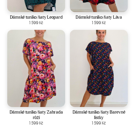
Velikost:
44-50
Velikost:
44-50
Dámské tuniko/šaty Leopard
Dámské tuniko/šaty Láva
Zobrazit produkt
1 599
Kč
Zobrazit produkt
1 599
Kč
Velikost:
44-50
Velikost:
44-50
Dámské tuniko/šaty Zahrada
Dámské tuniko/šaty Barevné
růží
lístky
Zobrazit produkt
1 599
Kč
Zobrazit produkt
1 599
Kč