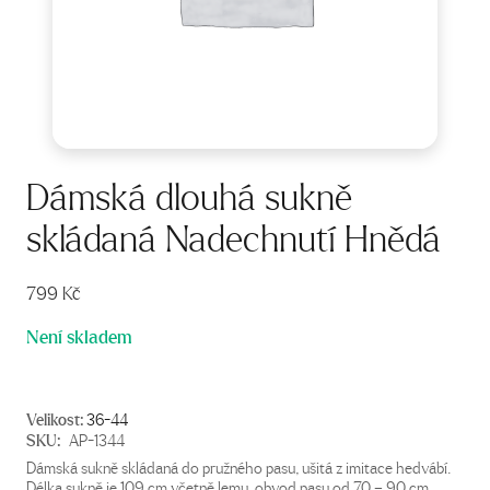
Dámská dlouhá sukně
skládaná Nadechnutí Hnědá
799
Kč
Není skladem
Velikost:
36-44
SKU:
AP-1344
Dámská sukně skládaná do pružného pasu, ušitá z imitace hedvábí.
Délka sukně je 109 cm včetně lemu, obvod pasu od 70 – 90 cm.