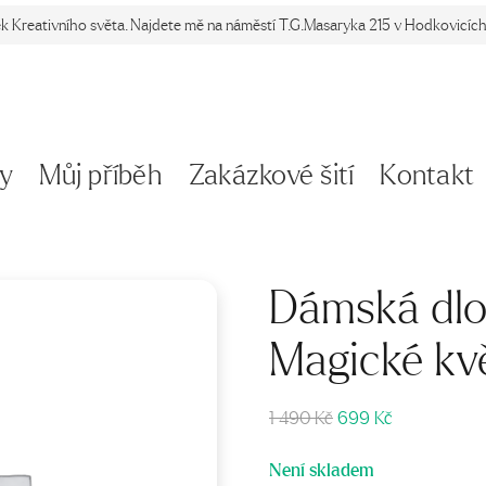
ek Kreativního světa. Najdete mě na náměstí T.G.Masaryka 215 v Hodkovicích 
y
Můj příběh
Zakázkové šití
Kontakt
Dámská dlo
Magické kv
Původní
Aktuální
1 490
Kč
699
Kč
cena
cena
byla:
je:
Není skladem