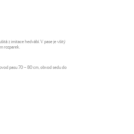
itá z imitace hedvábí. V pase je všitý
en rozparek.
obvod pasu 70 – 80 cm, obvod sedu do