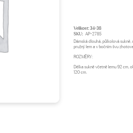
1
699 Kč.
490 Kč.
Velikost:
34-38
SKU:
AP-2785
Dámská dlouhá, půlkolová sukně, uš
pružný lem a v bočním švu zhotov
ROZMĚRY:
Délka sukně včetně lemu 92 cm, 
120 cm.