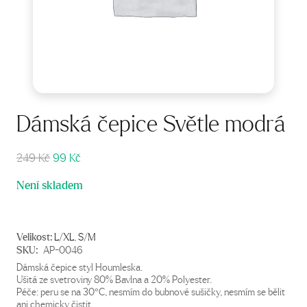
Dámská čepice Světle modrá
Původní
Aktuální
249
Kč
99
Kč
cena
cena
Není skladem
byla:
je:
249 Kč.
99 Kč.
Velikost:
L/XL
,
S/M
SKU:
AP-0046
Dámská čepice styl Houmleska.
Ušitá ze svetroviny 80% Bavlna a 20% Polyester.
Péče: peru se na 30°C, nesmím do bubnové sušičky, nesmím se bělit
ani chemicky čistit