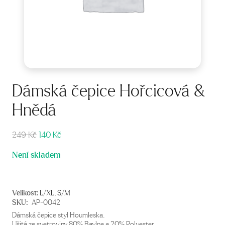
Dámská čepice Hořcicová &
Hnědá
Původní
Aktuální
249
Kč
140
Kč
cena
cena
Není skladem
byla:
je:
249 Kč.
140 Kč.
Velikost:
L/XL
,
S/M
SKU:
AP-0042
Dámská čepice styl Houmleska.
Ušitá ze svetroviny 80% Bavlna a 20% Polyester.