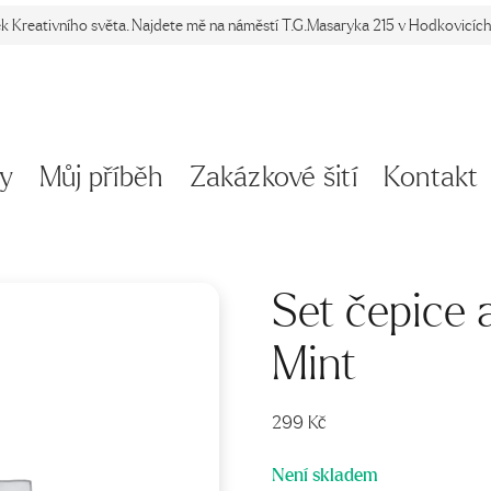
ek Kreativního světa. Najdete mě na náměstí T.G.Masaryka 215 v Hodkovicích 
y
Můj příběh
Zakázkové šití
Kontakt
Set čepice 
Mint
299
Kč
Není skladem