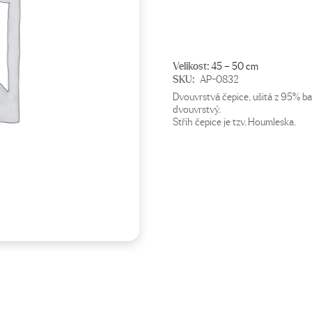
Velikost:
45 – 50 cm
SKU:
AP-0832
Dvouvrstvá čepice, ušitá z 95% bav
dvouvrstvý.
Střih čepice je tzv. Houmleska.