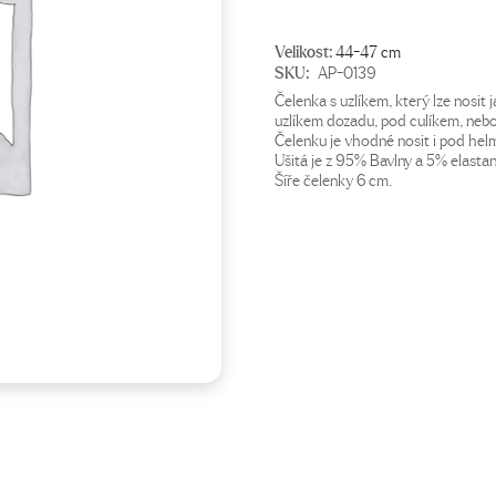
Velikost:
44-47 cm
SKU:
AP-0139
Čelenka s uzlíkem, který lze nosit j
uzlíkem dozadu, pod culíkem, nebo
Čelenku je vhodné nosit i pod hel
Ušitá je z 95% Bavlny a 5% elastan
Šíře čelenky 6 cm.