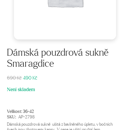
Dámská pouzdrová sukně
Smaragdice
Původní
Aktuální
690
Kč
490
Kč
cena
cena
Není skladem
byla:
je:
690 Kč.
490 Kč.
Velikost:
36-42
SKU:
AP-2798
Dámská pouzdrová sukně ušitá z bavlněného úpletu, v bočních
švech jsou zhotoveny kapsy . V pase je všitý pružný lem.