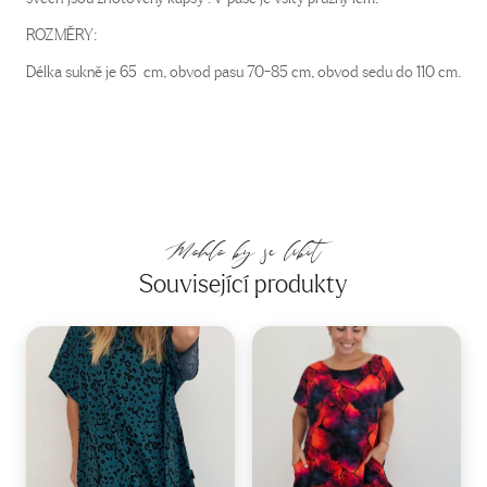
ROZMĚRY:
Délka sukně je 65 cm, obvod pasu 70-85 cm, obvod sedu do 110 cm.
Mohlo by se líbit
Související produkty