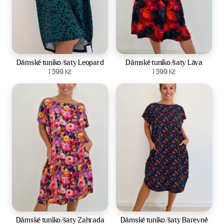
Velikost:
44-50
Velikost:
44-50
Dámské tuniko/šaty Leopard
Dámské tuniko/šaty Láva
Zobrazit produkt
1 599
Kč
Zobrazit produkt
1 599
Kč
Velikost:
44-50
Velikost:
44-50
Dámské tuniko/šaty Zahrada
Dámské tuniko/šaty Barevné